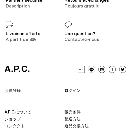
Paiment sécurisé
Retours et échanges
Description
Toujours gratuit
Livraison offerte
Une question?
À partit de 80€
Contactez-nous
A
.
P
.
C
.
A
.
P
.
C
.
会員登録
ログイン
A.P.C.について
販売条件
ショップ
配送方法
コンタクト
返品交換方法