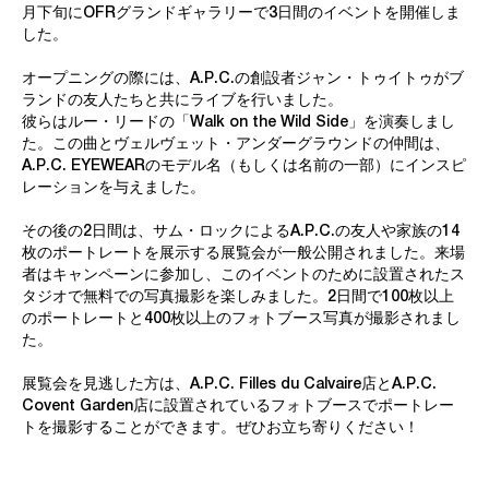
月下旬にOFRグランドギャラリーで3日間のイベントを開催しま
した。
オープニングの際には、A.P.C.の創設者ジャン・トゥイトゥがブ
ランドの友人たちと共にライブを行いました。
彼らはルー・リードの「Walk on the Wild Side」を演奏しまし
た。この曲とヴェルヴェット・アンダーグラウンドの仲間は、
A.P.C. EYEWEARのモデル名（もしくは名前の一部）にインスピ
レーションを与えました。
その後の2日間は、サム・ロックによるA.P.C.の友人や家族の14
枚のポートレートを展示する展覧会が一般公開されました。来場
者はキャンペーンに参加し、このイベントのために設置されたス
タジオで無料での写真撮影を楽しみました。2日間で100枚以上
のポートレートと400枚以上のフォトブース写真が撮影されまし
た。
展覧会を見逃した方は、A.P.C. Filles du Calvaire店とA.P.C.
Covent Garden店に設置されているフォトブースでポートレー
トを撮影することができます。ぜひお立ち寄りください！