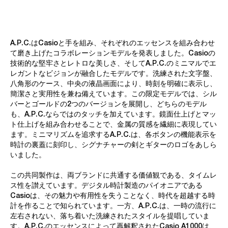
A.P.C.はCasioと手を組み、それぞれのエッセンスを組み合わせ
て磨き上げたコラボレーションモデルを発表しました。Casioの
技術的な堅牢さとレトロな美しさ、そしてA.P.C.のミニマルでエ
レガントなビジョンが融合したモデルです。洗練された文字盤、
八角形のケース、中央の液晶画面により、時刻を明確に表示し、
簡潔さと実用性を兼ね備えています。この限定モデルでは、シル
バーとゴールドの2つのバージョンを展開し、どちらのモデル
も、A.P.C.ならではのタッチを加えています。鏡面仕上げとマッ
ト仕上げを組み合わせることで、金属の質感を繊細に表現してい
ます。ミニマリズムを追求するA.P.C.は、各ボタンの機能表示を
時計の裏蓋に刻印し、シグナチャーの剣とギターのロゴをあしら
いました。
この共同製作は、両ブランドに共通する価値観である、タイムレ
ス性を讃えています。デジタル時計製造のパイオニアである
Casioは、その魅力や有用性を失うことなく、時代を超越する時
計を作ることで知られています。一方、A.P.C.は、一時の流行に
左右されない、落ち着いた洗練されたスタイルを提唱していま
す。A.P.C.のエッセンスによって再解釈されたCasio A1000は、