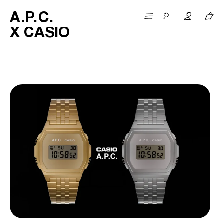
A
.
P
.
C
.
X CASIO